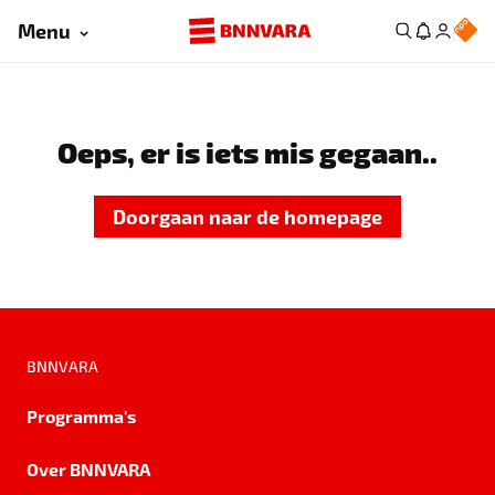
Menu
Oeps, er is iets mis gegaan..
Doorgaan naar de homepage
BNNVARA
Programma's
Over BNNVARA