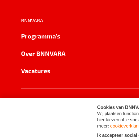
BNNVARA
Programma's
Over BNNVARA
Vacatures
Privacy
Cookie-instellingen
Algemene 