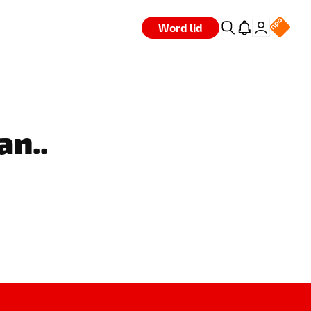
Word lid
an..