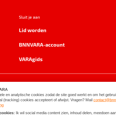
Sluit je aan
Lid worden
BNNVARA-account
VARAgids
voorwaarden
©
2026
BNNVARA