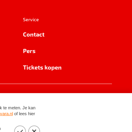
Service
Contact
Pers
Tickets kopen
RSIN 8531 62 402