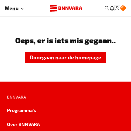
Menu
Oeps, er is iets mis gegaan..
Doorgaan naar de homepage
BNNVARA
Programma's
Over BNNVARA