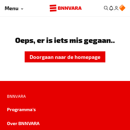
Menu
Oeps, er is iets mis gegaan..
Doorgaan naar de homepage
BNNVARA
Programma's
Over BNNVARA