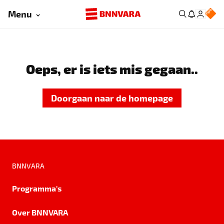
Menu
Oeps, er is iets mis gegaan..
Doorgaan naar de homepage
BNNVARA
Programma's
Over BNNVARA