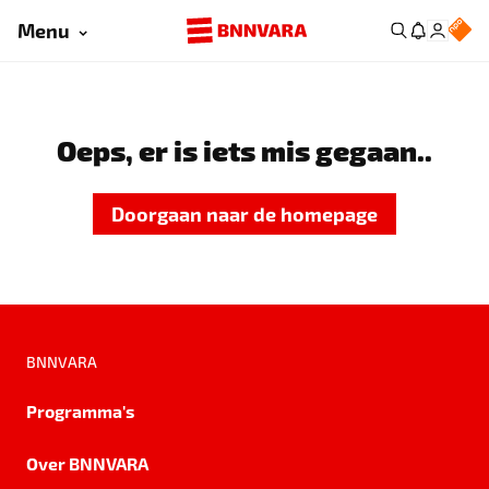
Menu
Oeps, er is iets mis gegaan..
Doorgaan naar de homepage
BNNVARA
Programma's
Over BNNVARA