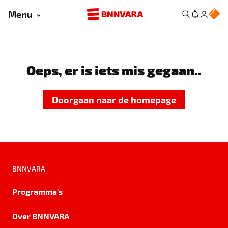
Menu
Oeps, er is iets mis gegaan..
Doorgaan naar de homepage
BNNVARA
Programma's
Over BNNVARA