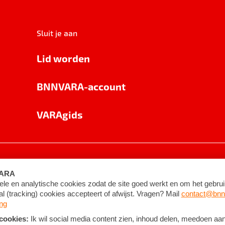
Sluit je aan
Lid worden
BNNVARA-account
VARAgids
voorwaarden
©
2026
BNNVARA