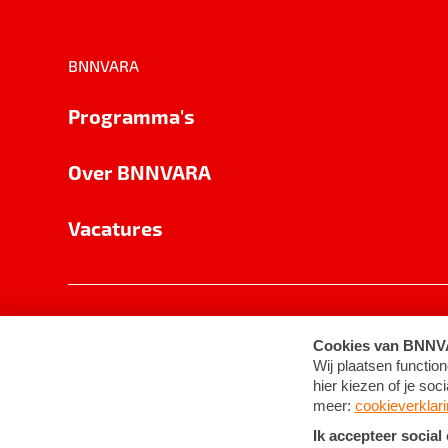
BNNVARA
Programma's
Over BNNVARA
Vacatures
Privacy
Cookie-instellingen
Algemene 