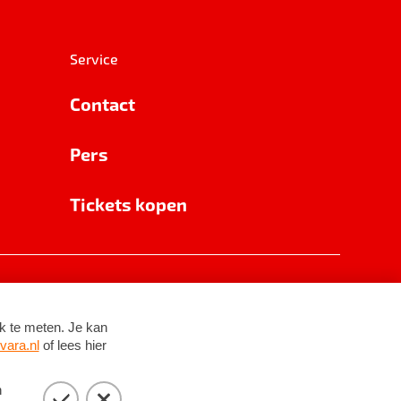
Service
Contact
Pers
Tickets kopen
RSIN 8531 62 402