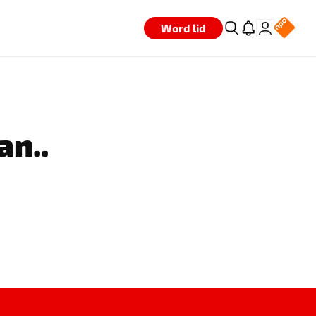
Word lid
an..