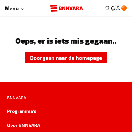
Menu
Oeps, er is iets mis gegaan..
Doorgaan naar de homepage
BNNVARA
Programma's
Over BNNVARA