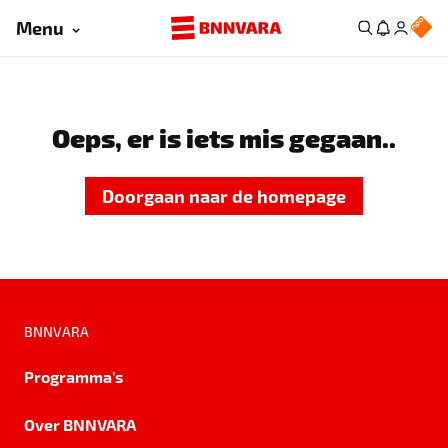
Menu
Oeps, er is iets mis gegaan..
Doorgaan naar de homepage
BNNVARA
Programma's
Over BNNVARA