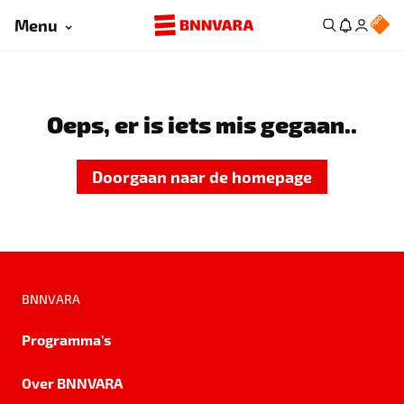
Menu
Oeps, er is iets mis gegaan..
Doorgaan naar de homepage
BNNVARA
Programma's
Over BNNVARA