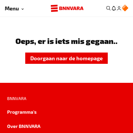
Menu
Oeps, er is iets mis gegaan..
Doorgaan naar de homepage
BNNVARA
Programma's
Over BNNVARA