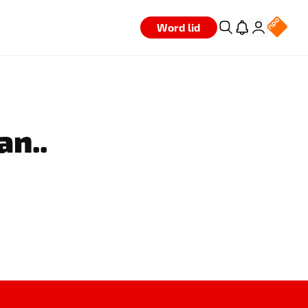
Word lid
an..