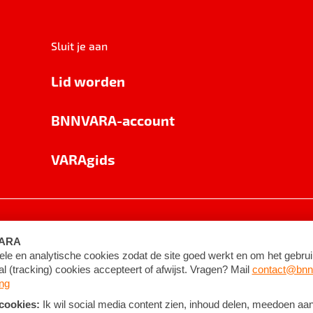
Sluit je aan
Lid worden
BNNVARA-account
VARAgids
voorwaarden
©
2026
BNNVARA