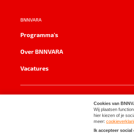
BNNVARA
Programma's
Over BNNVARA
Vacatures
Privacy
Cookie-instellingen
Algemene 