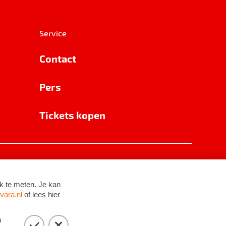
Service
Contact
Pers
Tickets kopen
RSIN 8531 62 402