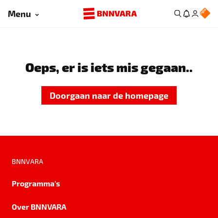
Menu
Oeps, er is iets mis gegaan..
Doorgaan naar de homepage
BNNVARA
Programma's
Over BNNVARA