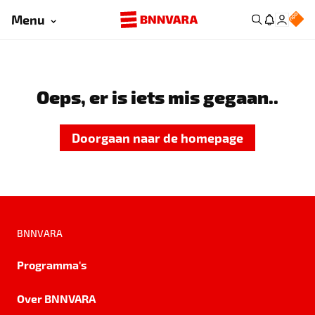
Menu
Oeps, er is iets mis gegaan..
Doorgaan naar de homepage
BNNVARA
Programma's
Over BNNVARA