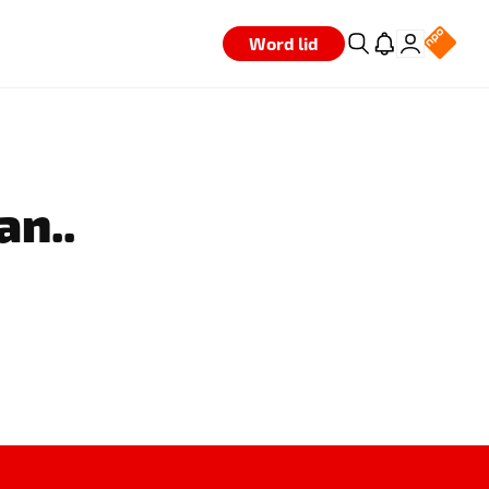
Word lid
an..