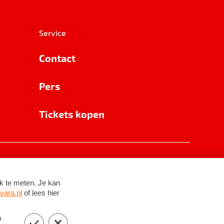
Service
Contact
Pers
Tickets kopen
RSIN 8531 62 402