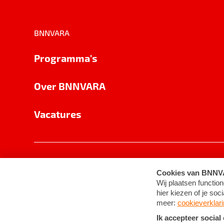
BNNVARA
Programma's
Over BNNVARA
Vacatures
Privacy
Cookie-instellingen
Algemene 