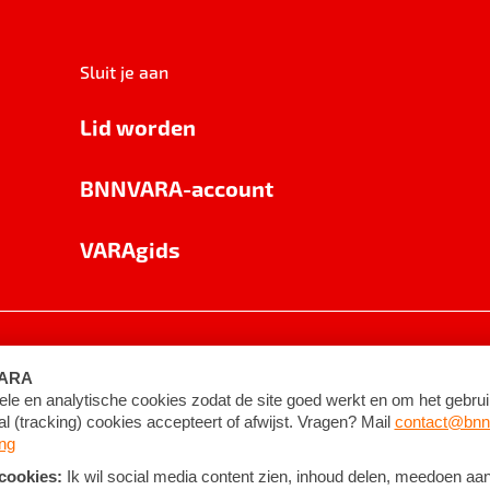
Sluit je aan
Lid worden
BNNVARA-account
VARAgids
voorwaarden
©
2026
BNNVARA