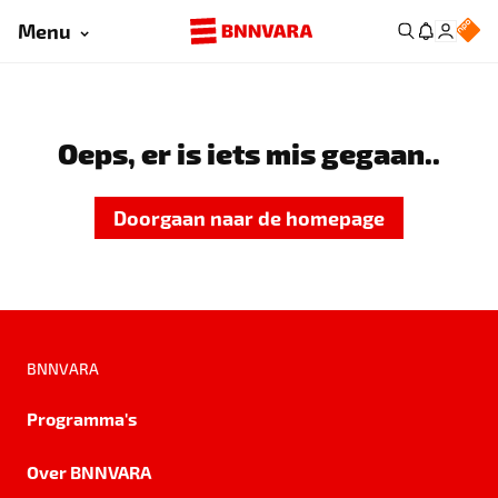
Menu
Oeps, er is iets mis gegaan..
Doorgaan naar de homepage
BNNVARA
Programma's
Over BNNVARA