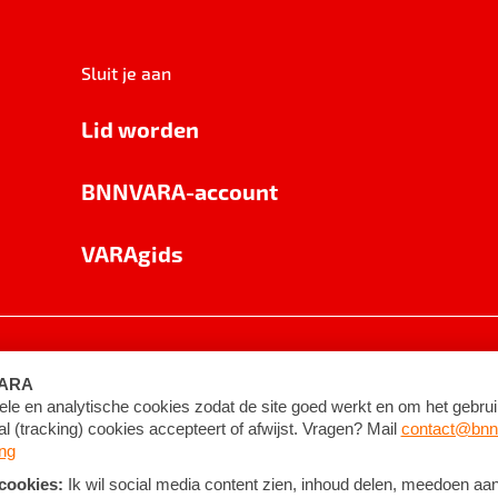
Sluit je aan
Lid worden
BNNVARA-account
VARAgids
voorwaarden
©
2026
BNNVARA