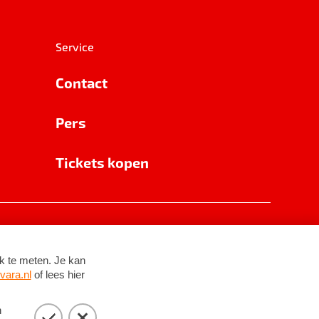
Service
Contact
Pers
Tickets kopen
RSIN 8531 62 402