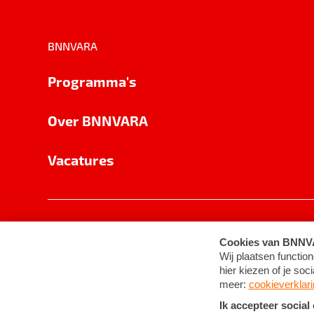
BNNVARA
Programma's
Over BNNVARA
Vacatures
Privacy
Cookie-instellingen
Algemene 