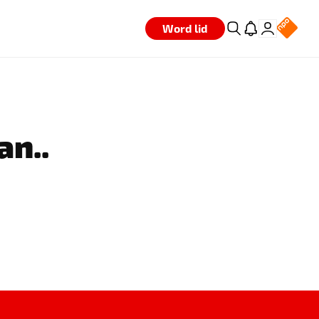
Word lid
an..