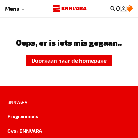
Menu
Oeps, er is iets mis gegaan..
Doorgaan naar de homepage
BNNVARA
Programma's
Over BNNVARA