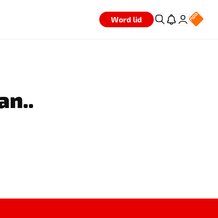
Word lid
an..