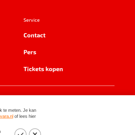
Service
Contact
Pers
Tickets kopen
RSIN 8531 62 402