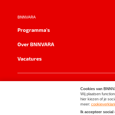
BNNVARA
Programma's
Over BNNVARA
Vacatures
Privacy
Cookie-instellingen
Algemene 