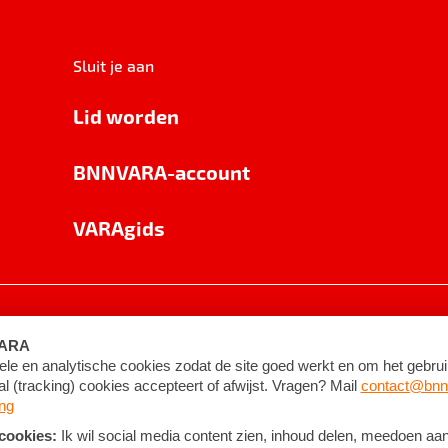
Sluit je aan
Lid worden
BNNVARA-account
VARAgids
voorwaarden
©
2026
BNNVARA