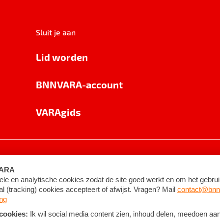
Sluit je aan
Lid worden
BNNVARA-account
VARAgids
voorwaarden
©
2026
BNNVARA