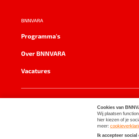
BNNVARA
Programma's
Over BNNVARA
Vacatures
Privacy
Cookie-instellingen
Algemene 