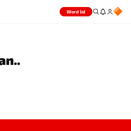
Word lid
an..