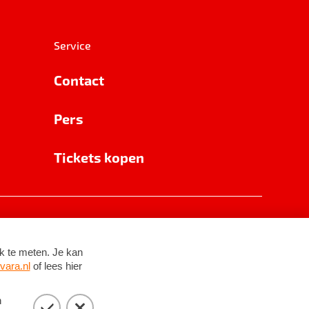
Service
Contact
Pers
Tickets kopen
RSIN 8531 62 402