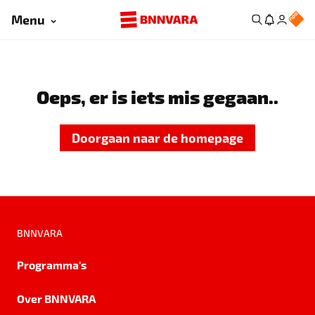
Menu
Oeps, er is iets mis gegaan..
Doorgaan naar de homepage
BNNVARA
Programma's
Over BNNVARA