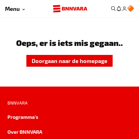
Menu
Oeps, er is iets mis gegaan..
Doorgaan naar de homepage
BNNVARA
Programma's
Over BNNVARA