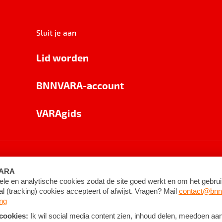
Sluit je aan
Lid worden
BNNVARA-account
VARAgids
voorwaarden
©
2026
BNNVARA