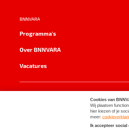
BNNVARA
Programma's
Over BNNVARA
Vacatures
Privacy
Cookie-instellingen
Algemene 