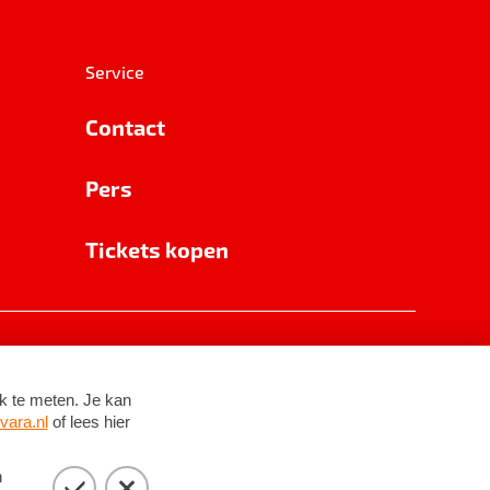
Service
Contact
Pers
Tickets kopen
RSIN 8531 62 402