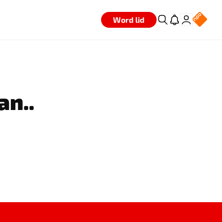
Word lid
an..