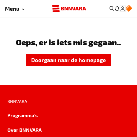
Menu
Oeps, er is iets mis gegaan..
Doorgaan naar de homepage
BNNVARA
Programma's
Over BNNVARA