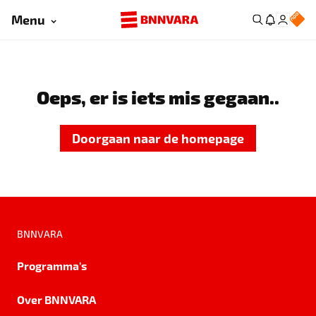
Menu
Oeps, er is iets mis gegaan..
Doorgaan naar de homepage
BNNVARA
Programma's
Over BNNVARA