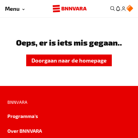
Menu
Oeps, er is iets mis gegaan..
Doorgaan naar de homepage
BNNVARA
Programma's
Over BNNVARA