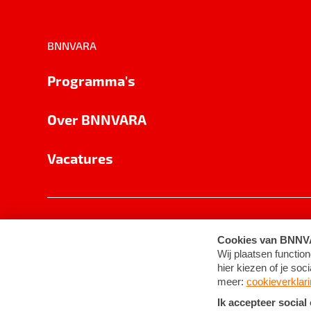
BNNVARA
Programma's
Over BNNVARA
Vacatures
Privacy
Cookie-instellingen
Algemene 