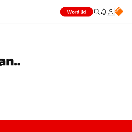
Word lid
an..