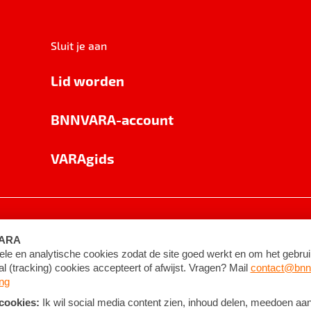
Sluit je aan
Lid worden
BNNVARA-account
VARAgids
voorwaarden
©
2026
BNNVARA