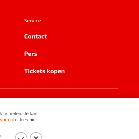
Service
Contact
Pers
Tickets kopen
RSIN 8531 62 402