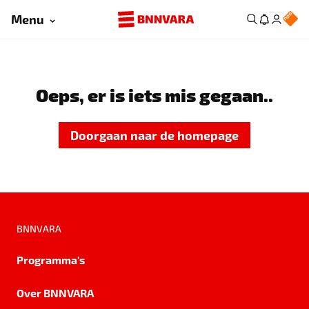
Menu
Oeps, er is iets mis gegaan..
Doorgaan naar de homepage
BNNVARA
Programma's
Over BNNVARA