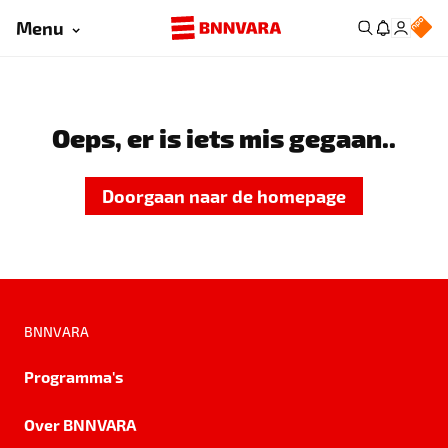
Menu
Oeps, er is iets mis gegaan..
Doorgaan naar de homepage
BNNVARA
Programma's
Over BNNVARA