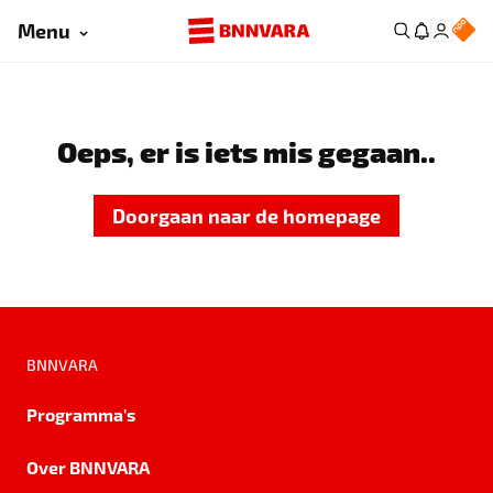
Menu
Oeps, er is iets mis gegaan..
Doorgaan naar de homepage
BNNVARA
Programma's
Over BNNVARA