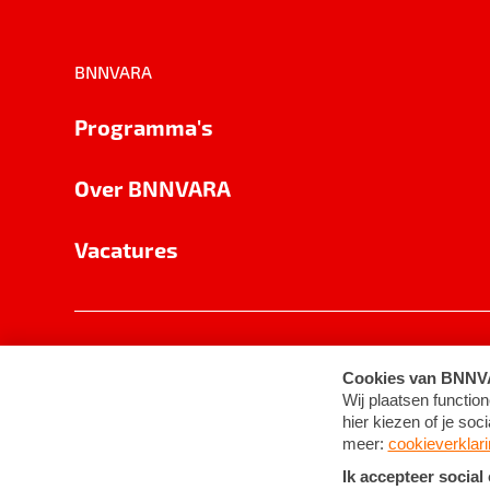
BNNVARA
Programma's
Over BNNVARA
Vacatures
Privacy
Cookie-instellingen
Algemene 