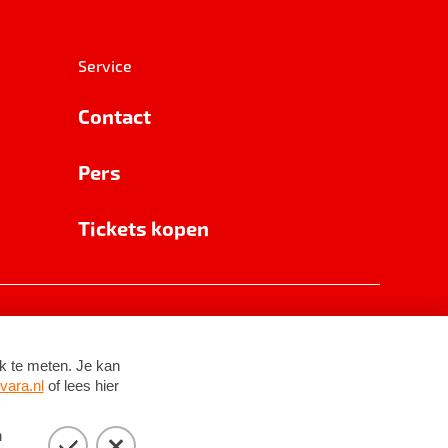
Service
Contact
Pers
Tickets kopen
RSIN 8531 62 402