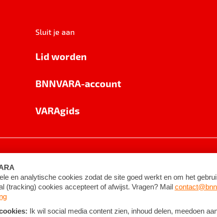
Sluit je aan
Lid worden
BNNVARA-account
VARAgids
voorwaarden
©
2026
BNNVARA