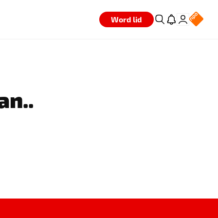
Word lid
an..