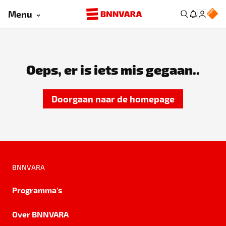
Menu
Oeps, er is iets mis gegaan..
Doorgaan naar de homepage
BNNVARA
Programma's
Over BNNVARA