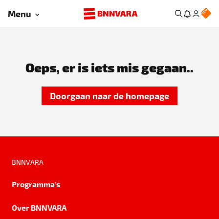
Menu
Oeps, er is iets mis gegaan..
Doorgaan naar de homepage
BNNVARA
Programma's
Over BNNVARA