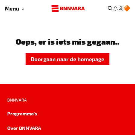
Menu
Oeps, er is iets mis gegaan..
Doorgaan naar de homepage
BNNVARA
Programma's
Over BNNVARA