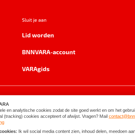
Sluit je aan
Lid worden
BNNVARA-account
VARAgids
voorwaarden
©
2026
BNNVARA