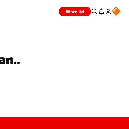
Word lid
an..