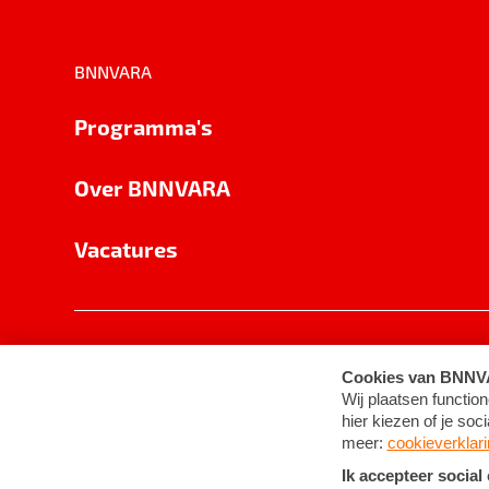
BNNVARA
Programma's
Over BNNVARA
Vacatures
Privacy
Cookie-instellingen
Algemene 