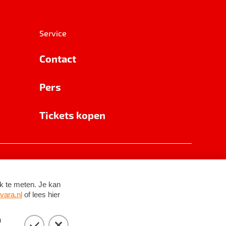
Service
Contact
Pers
Tickets kopen
RSIN 8531 62 402