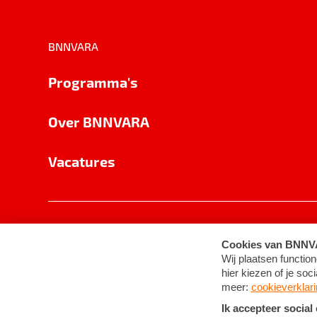
BNNVARA
Programma's
Over BNNVARA
Vacatures
Privacy
Cookie-instellingen
Algemene 