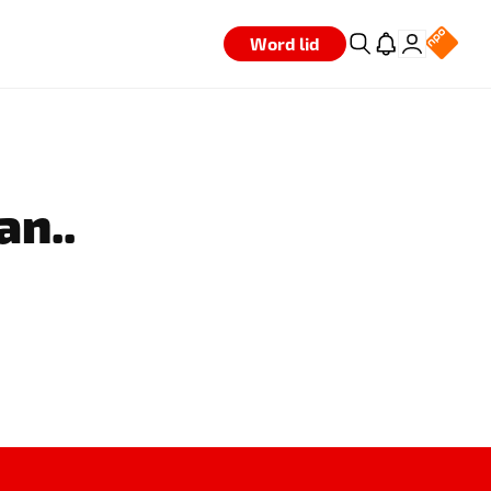
Word lid
an..