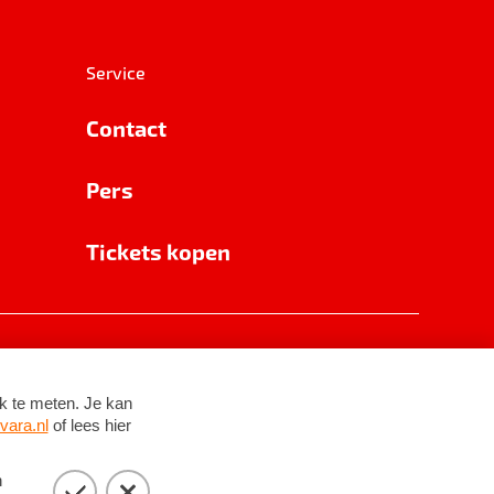
Service
Contact
Pers
Tickets kopen
RSIN 8531 62 402