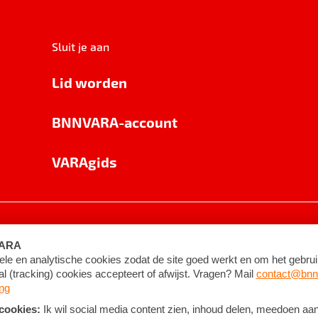
Sluit je aan
Lid worden
BNNVARA-account
VARAgids
voorwaarden
©
2026
BNNVARA