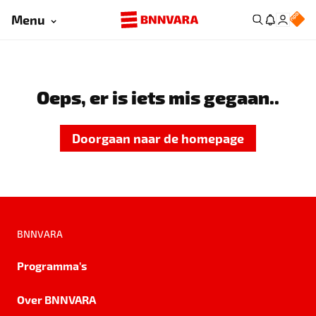
Menu
Oeps, er is iets mis gegaan..
Doorgaan naar de homepage
BNNVARA
Programma's
Over BNNVARA