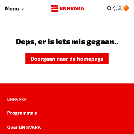
Menu
Oeps, er is iets mis gegaan..
Doorgaan naar de homepage
BNNVARA
Programma's
Over BNNVARA