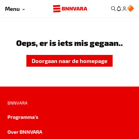
Menu
Oeps, er is iets mis gegaan..
Doorgaan naar de homepage
BNNVARA
Programma's
Over BNNVARA