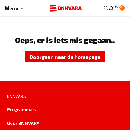
Menu
Oeps, er is iets mis gegaan..
Doorgaan naar de homepage
BNNVARA
Programma's
Over BNNVARA