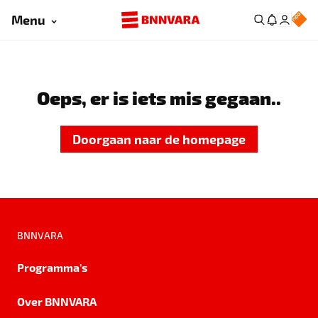
Menu
Oeps, er is iets mis gegaan..
Doorgaan naar de homepage
BNNVARA
Programma's
Over BNNVARA