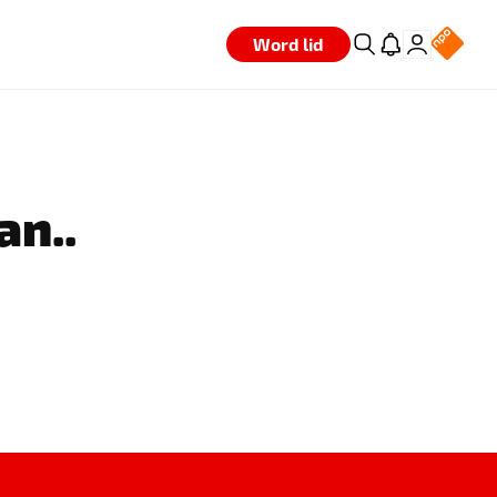
Word lid
an..