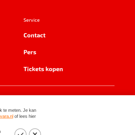
Service
Contact
Pers
Tickets kopen
RSIN 8531 62 402