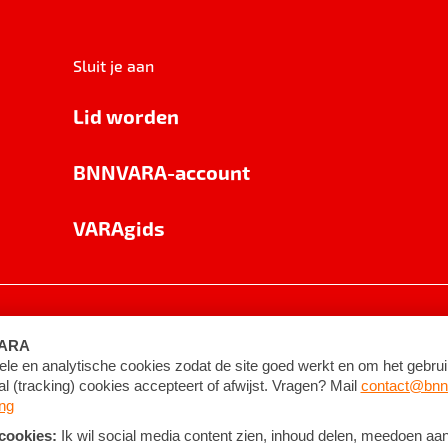
Sluit je aan
Lid worden
BNNVARA-account
VARAgids
voorwaarden
©
2026
BNNVARA