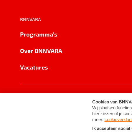
BNNVARA
Programma's
Over BNNVARA
Vacatures
Privacy
Cookie-instellingen
Algemene 