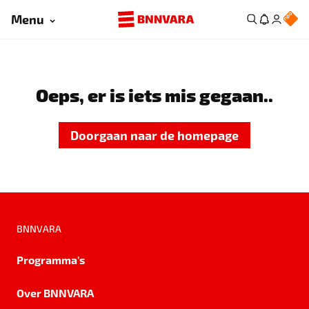
Menu
Oeps, er is iets mis gegaan..
Doorgaan naar de homepage
BNNVARA
Programma's
Over BNNVARA