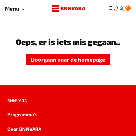
Menu
Oeps, er is iets mis gegaan..
Doorgaan naar de homepage
BNNVARA
Programma's
Over BNNVARA