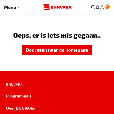
Menu
Oeps, er is iets mis gegaan..
Doorgaan naar de homepage
BNNVARA
Programma's
Over BNNVARA