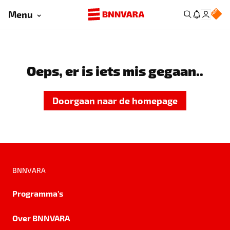
Menu
Oeps, er is iets mis gegaan..
Doorgaan naar de homepage
BNNVARA
Programma's
Over BNNVARA