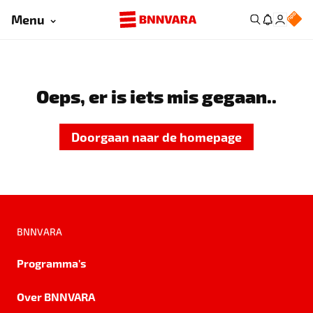
Menu
Oeps, er is iets mis gegaan..
Doorgaan naar de homepage
BNNVARA
Programma's
Over BNNVARA