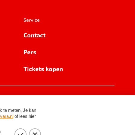
Service
Contact
Pers
Tickets kopen
RSIN 8531 62 402