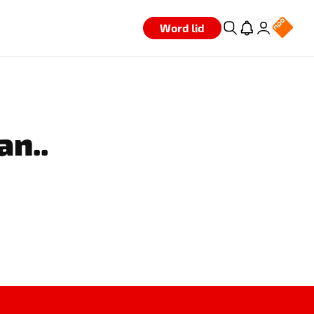
Word lid
an..