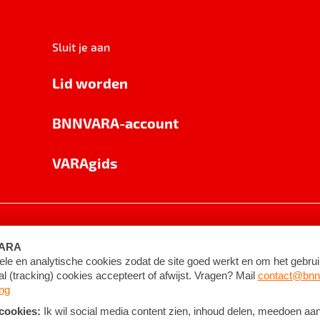
Sluit je aan
Lid worden
BNNVARA-account
VARAgids
voorwaarden
©
2026
BNNVARA