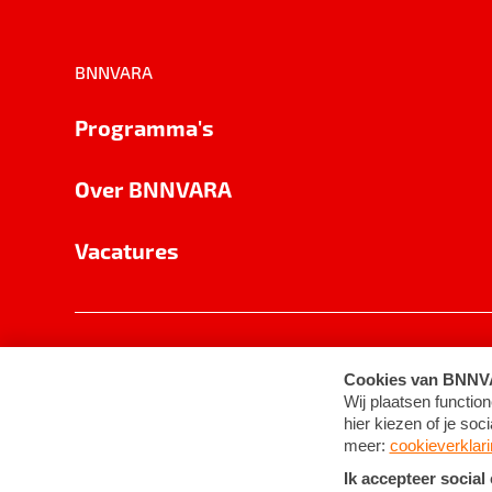
BNNVARA
Programma's
Over BNNVARA
Vacatures
Privacy
Cookie-instellingen
Algemene 