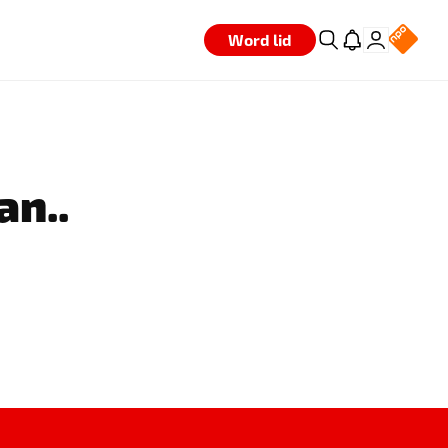
Word lid
an..