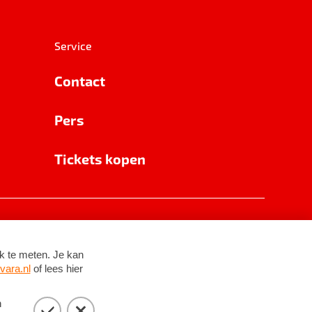
Service
Contact
Pers
Tickets kopen
RSIN 8531 62 402