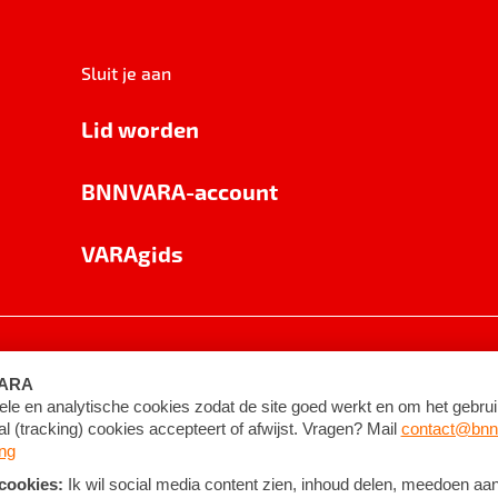
Sluit je aan
Lid worden
BNNVARA-account
VARAgids
voorwaarden
©
2026
BNNVARA